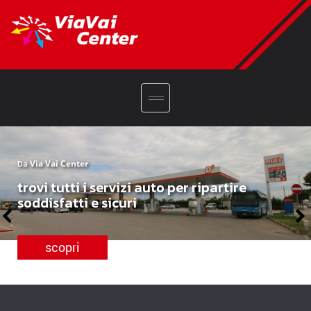
Da
Via Vai Center
trovi tutti i servizi auto per ripartire
soddisfatti e sicuri
scopri